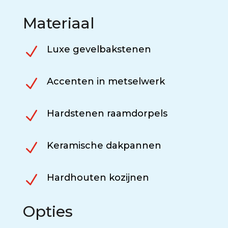
Materiaal
N
Luxe gevelbakstenen
N
Accenten in metselwerk
N
Hardstenen raamdorpels
N
Keramische dakpannen
N
Hardhouten kozijnen
Opties