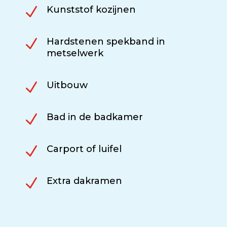
N
Kunststof kozijnen
N
Hardstenen spekband in
metselwerk
N
Uitbouw
N
Bad in de badkamer
N
Carport of luifel
N
Extra dakramen