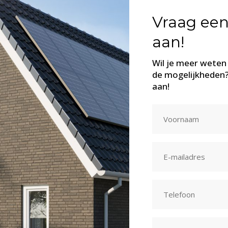
Vraag een
aan!
Wil je meer weten
de mogelijkheden?
aan!
Naam
(Vereist)
Voornaam
E-
mailadres
(Vereist)
Telefoon
(Vereist)
Adres