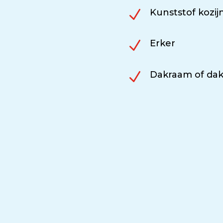
N
Kunststof kozij
N
Erker
N
Dakraam of dak