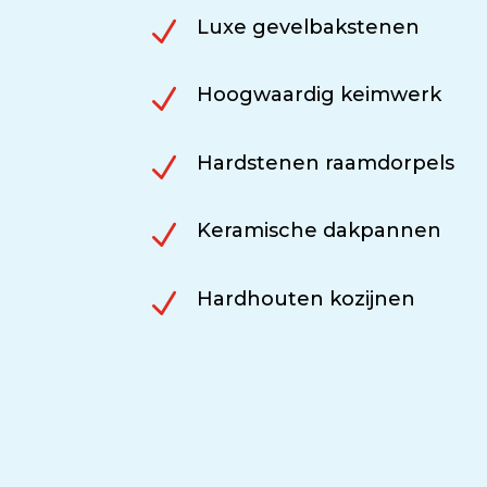
N
Luxe gevelbakstenen
N
Hoogwaardig keimwerk
N
Hardstenen raamdorpels
N
Keramische dakpannen
N
Hardhouten kozijnen