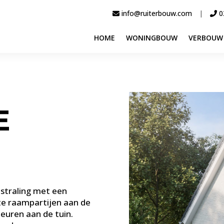
info@ruiterbouw.com
|
03
HOME
WONINGBOUW
VERBOUW
E
tstraling met een
ote raampartijen aan de
euren aan de tuin.