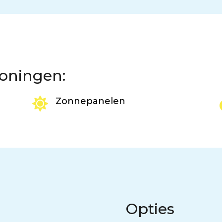
woningen:

Zonnepanelen
Opties