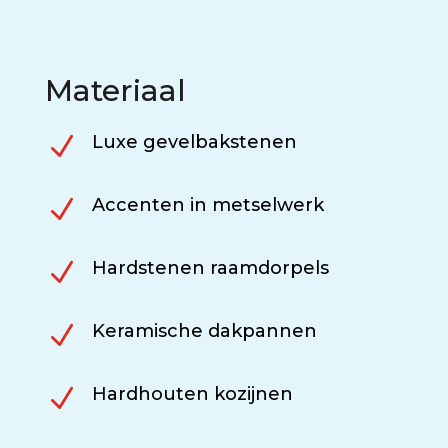
Materiaal
N
Luxe gevelbakstenen
N
Accenten in metselwerk
N
Hardstenen raamdorpels
N
Keramische dakpannen
N
Hardhouten kozijnen