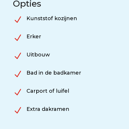
Opties
N
Kunststof kozijnen
N
Erker
N
Uitbouw
N
Bad in de badkamer
N
Carport of luifel
N
Extra dakramen